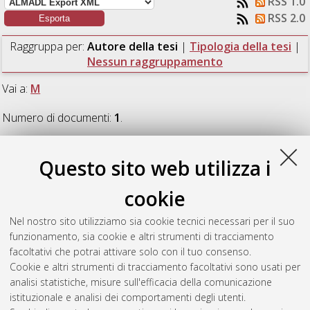
RSS 1.0
RSS 2.0
Raggruppa per:
Autore della tesi
|
Tipologia della tesi
|
Nessun raggruppamento
Vai a:
M
Numero di documenti:
1
.
M
Questo sito web utilizza i
cookie
Marchesini, Gregorio
(2020)
Caratterizzazione della Sardinia
Deep Space Antenna in supporto di missioni deep space.
Nel nostro sito utilizziamo sia cookie tecnici necessari per il suo
[Laurea], Università di Bologna, Corso di Studio in
Ingegneria
funzionamento, sia cookie e altri strumenti di tracciamento
aerospaziale [L-DM270] - Forli'
, Documento ad accesso
facoltativi che potrai attivare solo con il tuo consenso.
riservato.
Cookie e altri strumenti di tracciamento facoltativi sono usati per
analisi statistiche, misure sull'efficacia della comunicazione
Questa lista e' stata generata il
Sat Aug 8 02:00:52 2026
istituzionale e analisi dei comportamenti degli utenti.
CEST
.