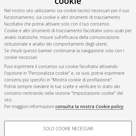
cookie
Quarantini, Filippo
(2018)
Integrazione di dati geospaziali nel
rilievo dei Beni Culturali a scala urbana e di dettaglio.
[Laurea
Nel nostro sito utilizziamo sia cookie tecnici necessari per il suo
magistrale], Università di Bologna, Corso di Studio in
funzionamento, sia cookie e altri strumenti di tracciamento
Ingegneria dei processi e dei sistemi edilizi [LM-DM270]
,
facoltativi che potrai attivare solo con il tuo consenso.
Documento full-text non disponibile
Cookie e altri strumenti di tracciamento facoltativi sono usati per
analisi statistiche, misure sull'efficacia della comunicazione
Questa lista e' stata generata il
Sat Aug 8 20:56:56 2026
istituzionale e analisi dei comportamenti degli utenti.
CEST
.
Se chiudi questo banner continuerai la navigazione solo con i
cookie necessari.
Puoi esprimere il consenso sui cookie facoltativi attivando
Atom
l'opzione in "Personalizza cookie" e, se vuoi, potrai esprimere
Rss 1.0
consensi più specifici in "Mostra cookie di profilazione".
Potrai sempre rivedere le tue scelte e verificare lo stato dei
Rss 2.0
consensi rientrando nella sezione "Impostazione cookie" del
sito.
Per maggiori informazioni
consulta la nostra Cookie policy
.
AMS Laurea
Servizio implementato e gestito da
AlmaDL
Impostazioni Cookie
COOKIE DI PROFILAZIONE -
SOLO COOKIE NECESSARI
Informativa sulla privacy
FACOLTATIVI