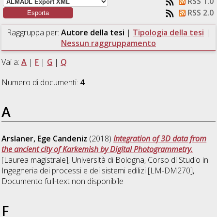
RSS 1.0
RSS 2.0
Raggruppa per:
Autore della tesi
|
Tipologia della tesi
|
Nessun raggruppamento
Vai a:
A
|
F
|
G
|
Q
Numero di documenti:
4
.
A
Arslaner, Ege Candeniz
(2018)
Integration of 3D data from
the ancient city of Karkemish by Digital Photogrammetry.
[Laurea magistrale], Università di Bologna, Corso di Studio in
Ingegneria dei processi e dei sistemi edilizi [LM-DM270]
,
Documento full-text non disponibile
F