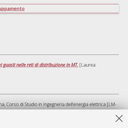
ruppamento
 guasti nelle reti di distribuzione in MT.
[Laurea
na, Corso di Studio in
Ingegneria dell’energia elettrica [LM-
a lista e' stata generata il
Thu Aug 6 17:05:59 2026 CEST
.