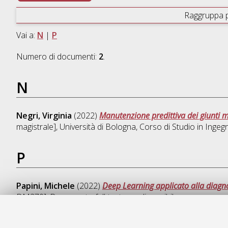
Raggruppa 
Vai a:
N
|
P
Numero di documenti:
2
.
N
Negri, Virginia
(2022)
Manutenzione predittiva dei giunti med
magistrale], Università di Bologna, Corso di Studio in
Ingegn
P
Papini, Michele
(2022)
Deep Learning applicato alla diagno
DM270]
, Documento full-text non disponibile