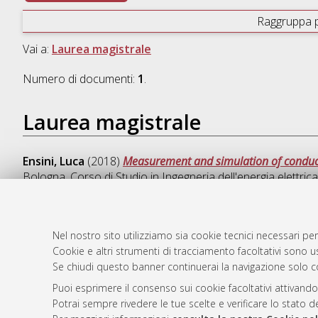
Raggruppa 
Vai a:
Laurea magistrale
Numero di documenti:
1
.
Laurea magistrale
Ensini, Luca
(2018)
Measurement and simulation of conduct
Bologna, Corso di Studio in
Ingegneria dell'energia elettr
Nel nostro sito utilizziamo sia cookie tecnici necessari per
Cookie e altri strumenti di tracciamento facoltativi sono us
AMS Laure
Atom
Se chiudi questo banner continuerai la navigazione solo c
Servizio i
Rss 1.0
Impostazio
Puoi esprimere il consenso sui cookie facoltativi attivando
Rss 2.0
Potrai sempre rivedere le tue scelte e verificare lo stato 
Informativa