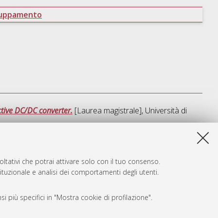
ruppamento
tive DC/DC converter.
[Laurea magistrale], Università di
sta lista e' stata generata il
Fri Aug 7 10:57:20 2026 CEST
.
ltativi che potrai attivare solo con il tuo consenso.
tituzionale e analisi dei comportamenti degli utenti.
i più specifici in "Mostra cookie di profilazione".