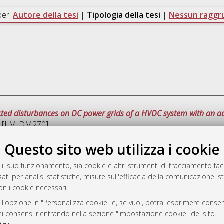
per:
Autore della tesi
|
Tipologia della tesi
|
Nessun ragg
ed disturbances on DC power grids of a HVDC system with an ac
ica [LM-DM270]
Questo sito web utilizza i cookie
Que
 il suo funzionamento, sia cookie e altri strumenti di tracciamento faco
ati per analisi statistiche, misure sull'efficacia della comunicazione is
a
on i cookie necessari.
mplementato e gestito da
AlmaDL
ni Cookie
 l'opzione in "Personalizza cookie" e, se vuoi, potrai esprimere consens
dei consensi rientrando nella sezione "Impostazione cookie" del sito.
 sulla privacy