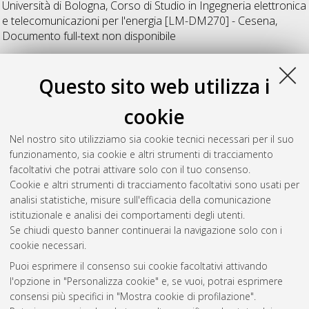
Università di Bologna, Corso di Studio in
Ingegneria elettronica
e telecomunicazioni per l'energia [LM-DM270] - Cesena
,
Documento full-text non disponibile
M
Questo sito web utilizza i
cookie
Manzelli, Alessandra
(2022)
Data-driven Signal Processing
per Jamming Detection in Sistemi Satellitari.
[Laurea
Nel nostro sito utilizziamo sia cookie tecnici necessari per il suo
magistrale], Università di Bologna, Corso di Studio in
funzionamento, sia cookie e altri strumenti di tracciamento
Ingegneria elettronica e telecomunicazioni per l'energia [LM-
facoltativi che potrai attivare solo con il tuo consenso.
DM270] - Cesena
, Documento full-text non disponibile
Cookie e altri strumenti di tracciamento facoltativi sono usati per
analisi statistiche, misure sull'efficacia della comunicazione
Questa lista e' stata generata il
Sun Aug 9 17:49:40 2026
istituzionale e analisi dei comportamenti degli utenti.
CEST
.
Se chiudi questo banner continuerai la navigazione solo con i
cookie necessari.
Puoi esprimere il consenso sui cookie facoltativi attivando
Atom
l'opzione in "Personalizza cookie" e, se vuoi, potrai esprimere
Rss 1.0
consensi più specifici in "Mostra cookie di profilazione".