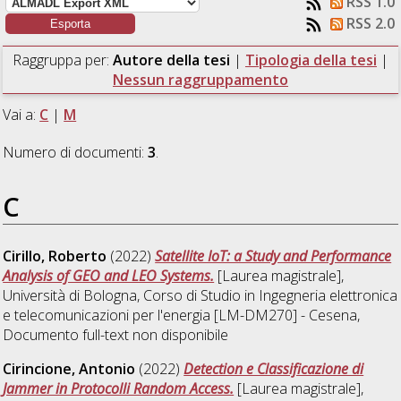
RSS 1.0
RSS 2.0
Raggruppa per:
Autore della tesi
|
Tipologia della tesi
|
Nessun raggruppamento
Vai a:
C
|
M
Numero di documenti:
3
.
C
Cirillo, Roberto
(2022)
Satellite IoT: a Study and Performance
Analysis of GEO and LEO Systems.
[Laurea magistrale],
Università di Bologna, Corso di Studio in
Ingegneria elettronica
e telecomunicazioni per l'energia [LM-DM270] - Cesena
,
Documento full-text non disponibile
Cirincione, Antonio
(2022)
Detection e Classificazione di
Jammer in Protocolli Random Access.
[Laurea magistrale],