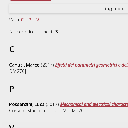
Raggruppa 
Vai a:
C
|
P
|
V
Numero di documenti:
3
.
C
Canuti, Marco
(2017)
Effetti dei parametri geometrici e del
DM270]
P
Possanzini, Luca
(2017)
Mechanical and electrical charact
Corso di Studio in
Fisica [LM-DM270]
V