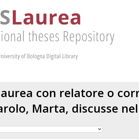
 laurea con relatore o cor
arolo, Marta
, discusse ne