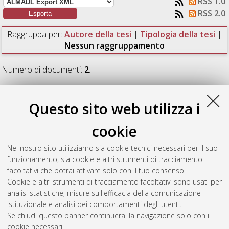
RSS 1.0
RSS 2.0
Raggruppa per:
Autore della tesi
|
Tipologia della tesi
|
Nessun raggruppamento
Numero di documenti:
2
.
Berger, Bianca Shakti
(2025)
Un modello matematico per la
progressione della malattia di Alzheimer in presenza di
Questo sito web utilizza i
infiammazione.
[Laurea], Università di Bologna, Corso di
Studio in
Matematica [L-DM270]
, Documento ad accesso
cookie
riservato.
Nel nostro sito utilizziamo sia cookie tecnici necessari per il suo
Nouveau, Camilla
(2025)
An astro-neural field model for
funzionamento, sia cookie e altri strumenti di tracciamento
propagation of cortical spreading depression.
[Laurea
facoltativi che potrai attivare solo con il tuo consenso.
magistrale], Università di Bologna, Corso di Studio in
Cookie e altri strumenti di tracciamento facoltativi sono usati per
Matematica [LM-DM270]
, Documento full-text non disponibile
analisi statistiche, misure sull'efficacia della comunicazione
istituzionale e analisi dei comportamenti degli utenti.
Questa lista e' stata generata il
Fri Aug 7 13:10:48 2026 CEST
.
Se chiudi questo banner continuerai la navigazione solo con i
cookie necessari.