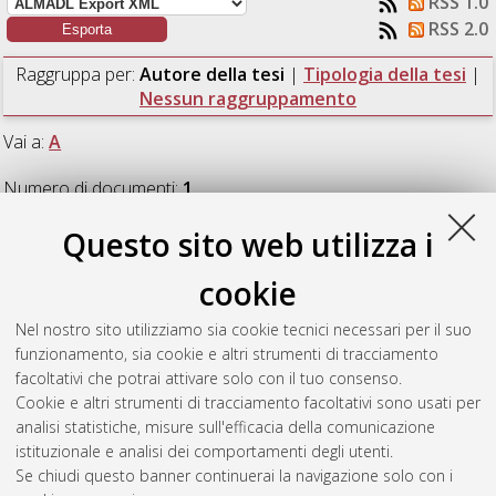
RSS 1.0
RSS 2.0
Raggruppa per:
Autore della tesi
|
Tipologia della tesi
|
Nessun raggruppamento
Vai a:
A
Numero di documenti:
1
.
Questo sito web utilizza i
A
cookie
Ambrogi, Elena
(2021)
Dynamics of an age structured neuron
Nel nostro sito utilizziamo sia cookie tecnici necessari per il suo
population with the addition of learning processes.
[Laurea
funzionamento, sia cookie e altri strumenti di tracciamento
magistrale], Università di Bologna, Corso di Studio in
facoltativi che potrai attivare solo con il tuo consenso.
Matematica [LM-DM270]
Cookie e altri strumenti di tracciamento facoltativi sono usati per
analisi statistiche, misure sull'efficacia della comunicazione
Questa lista e' stata generata il
Sun Aug 9 09:14:32 2026
istituzionale e analisi dei comportamenti degli utenti.
CEST
.
Se chiudi questo banner continuerai la navigazione solo con i