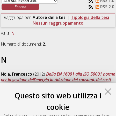
RSS 1.0
RSS 2.0
Raggruppa per:
Autore della tesi
|
Tipologia della tesi
|
Nessun raggruppamento
Vai a:
N
Numero di documenti:
2
.
N
Noia, Francesco
(2012)
Dalla EN 16001 alla ISO 50001 norme
per la gestione dell'energia la riduzione dei consumi, dei costi
caso applicativo all'interno della GDO.
[Laurea magistrale],
Università di Bologna, Corso di Studio in
Ingegneria gestionale
Questo sito web utilizza i
[LM-DM270]
, Documento ad accesso riservato.
cookie
Nuzzo, Roberta
(2012)
Studio della norma ISO 50001 e sua
implementazione: caso applicativo nel settore della grande
Nel nostro sito utilizziamo sia cookie tecnici necessari per il suo