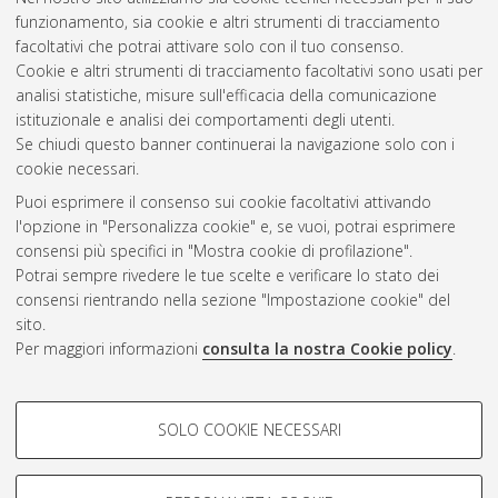
distribuzione.
[Laurea magistrale], Università di Bologna,
funzionamento, sia cookie e altri strumenti di tracciamento
Corso di Studio in
Ingegneria gestionale [LM-DM270]
,
facoltativi che potrai attivare solo con il tuo consenso.
Documento ad accesso riservato.
Cookie e altri strumenti di tracciamento facoltativi sono usati per
analisi statistiche, misure sull'efficacia della comunicazione
Questa lista e' stata generata il
Sat Aug 8 07:51:37 2026
istituzionale e analisi dei comportamenti degli utenti.
CEST
.
Se chiudi questo banner continuerai la navigazione solo con i
cookie necessari.
Puoi esprimere il consenso sui cookie facoltativi attivando
Atom
l'opzione in "Personalizza cookie" e, se vuoi, potrai esprimere
Rss 1.0
consensi più specifici in "Mostra cookie di profilazione".
Potrai sempre rivedere le tue scelte e verificare lo stato dei
Rss 2.0
consensi rientrando nella sezione "Impostazione cookie" del
sito.
Per maggiori informazioni
consulta la nostra Cookie policy
.
AMS Laurea
Servizio implementato e gestito da
AlmaDL
Impostazioni Cookie
COOKIE DI PROFILAZIONE -
SOLO COOKIE NECESSARI
Informativa sulla privacy
FACOLTATIVI
Condizioni d’uso del sito
Si tratta di cookie utilizzati per analizzare le caratteristiche della