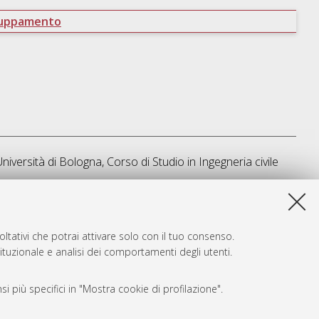
ruppamento
Università di Bologna, Corso di Studio in
Ingegneria civile
ta lista e' stata generata il
Sat Aug 8 02:07:40 2026 CEST
.
ltativi che potrai attivare solo con il tuo consenso.
tituzionale e analisi dei comportamenti degli utenti.
i più specifici in "Mostra cookie di profilazione".