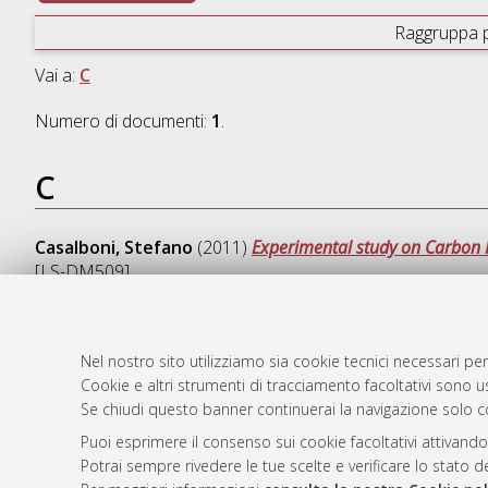
Raggruppa 
Vai a:
C
Numero di documenti:
1
.
C
Casalboni, Stefano
(2011)
Experimental study on Carbon F
[LS-DM509]
Nel nostro sito utilizziamo sia cookie tecnici necessari per
Cookie e altri strumenti di tracciamento facoltativi sono us
AMS Laure
Atom
Se chiudi questo banner continuerai la navigazione solo c
Servizio i
Rss 1.0
Impostazio
Puoi esprimere il consenso sui cookie facoltativi attivando
Rss 2.0
Potrai sempre rivedere le tue scelte e verificare lo stato 
Informativa