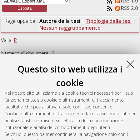
RSS 1.0
RSS 2.0
Raggruppa per:
Autore della tesi
|
Tipologia della tesi
|
Nessun raggruppamento
Vai a:
P
Numero di documenti:
1
.
Questo sito web utilizza i
P
cookie
Putzulu, Matteo
(2022)
Modelli ARIMA implementati in
Nel nostro sito utilizziamo sia cookie tecnici necessari per il suo
ambiente Python applicati a serie temporali GNSS.
[Laurea
funzionamento, sia cookie e altri strumenti di tracciamento
magistrale], Università di Bologna, Corso di Studio in
facoltativi che potrai attivare solo con il tuo consenso.
Ingegneria civile [LM-DM270]
, Documento ad accesso
Cookie e altri strumenti di tracciamento facoltativi sono usati per
riservato.
analisi statistiche, misure sull'efficacia della comunicazione
istituzionale e analisi dei comportamenti degli utenti.
Questa lista e' stata generata il
Fri Aug 7 01:33:32 2026 CEST
.
Se chiudi questo banner continuerai la navigazione solo con i