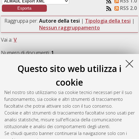
RSS 1.0
RSS 2.0
Raggruppa per:
Autore della tesi
|
Tipologia della tesi
|
Nessun raggruppamento
Vai a:
V
Numero di documenti:
1
.
Questo sito web utilizza i
V
cookie
Vecchi, Enrica
(2018)
Monitoraggio del litorale emiliano-
Nel nostro sito utilizziamo sia cookie tecnici necessari per il suo
romagnolo con l'utilizzo di misure topo-batimetriche: metodi,
funzionamento, sia cookie e altri strumenti di tracciamento
prodotti e risultati.
[Laurea magistrale], Università di Bologna,
facoltativi che potrai attivare solo con il tuo consenso.
Corso di Studio in
Ingegneria per l'ambiente e il territorio [LM-
Cookie e altri strumenti di tracciamento facoltativi sono usati per
DM270]
, Documento full-text non disponibile
analisi statistiche, misure sull'efficacia della comunicazione
istituzionale e analisi dei comportamenti degli utenti.
Questa lista e' stata generata il
Fri Aug 7 10:32:10 2026 CEST
.
Se chiudi questo banner continuerai la navigazione solo con i