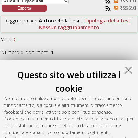
RSS 1.0
RSS 2.0
Raggruppa per:
Autore della tesi
|
Tipologia della tesi
|
Nessun raggruppamento
Vai a:
C
Numero di documenti:
1
.
C
Questo sito web utilizza i
cookie
Ceccarelli, Nina
(2023)
Ruolo della nutrizione nel trattamento
dell'obesità correlata a disturbi psichiatrici: descrizione
Nel nostro sito utilizziamo sia cookie tecnici necessari per il suo
dell'attività ambulatoriale di psicosomatica (IAS) presso U.O. di
funzionamento, sia cookie e altri strumenti di tracciamento
Nutrizione Clinica.
[Laurea], Università di Bologna, Corso di
facoltativi che potrai attivare solo con il tuo consenso.
Studio in
Dietistica (abilitante alla professione sanitaria di
Cookie e altri strumenti di tracciamento facoltativi sono usati per
dietista) [L-DM270]
analisi statistiche, misure sull'efficacia della comunicazione
istituzionale e analisi dei comportamenti degli utenti.
Questa lista e' stata generata il
Fri Aug 7 19:10:13 2026 CEST
.