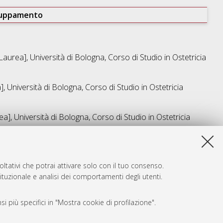
ruppamento
Laurea], Università di Bologna, Corso di Studio in
Ostetricia
, Università di Bologna, Corso di Studio in
Ostetricia
a], Università di Bologna, Corso di Studio in
Ostetricia
a lista e' stata generata il
Wed Aug 5 20:21:58 2026 CEST
.
ltativi che potrai attivare solo con il tuo consenso.
tituzionale e analisi dei comportamenti degli utenti.
i più specifici in "Mostra cookie di profilazione".