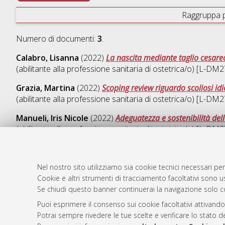
Raggruppa 
Numero di documenti:
3
.
Calabro, Lisanna
(2022)
La nascita mediante taglio cesareo:
(abilitante alla professione sanitaria di ostetrica/o) [L-DM
Grazia, Martina
(2022)
Scoping review riguardo scoliosi id
(abilitante alla professione sanitaria di ostetrica/o) [L-DM
Manueli, Iris Nicole
(2022)
Adeguatezza e sostenibilità del
(abilitante alla professione sanitaria di ostetrica/o) [L-DM
Nel nostro sito utilizziamo sia cookie tecnici necessari per
Cookie e altri strumenti di tracciamento facoltativi sono us
AMS Laure
Atom
Se chiudi questo banner continuerai la navigazione solo c
Servizio i
Rss 1.0
Puoi esprimere il consenso sui cookie facoltativi attivando
Impostazio
Potrai sempre rivedere le tue scelte e verificare lo stato 
Rss 2.0
Informativa