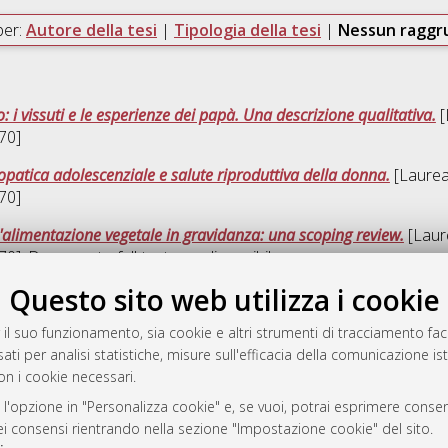
per:
Autore della tesi
|
Tipologia della tesi
|
Nessun ragg
 i vissuti e le esperienze dei papà. Una descrizione qualitativa.
[
270]
iopatica adolescenziale e salute riproduttiva della donna.
[Laurea]
270]
l'alimentazione vegetale in gravidanza: una scoping review.
[Laure
270]
, Documento full-text non disponibile
Questo sito web utilizza i cookie
Quest
 il suo funzionamento, sia cookie e altri strumenti di tracciamento faco
ati per analisi statistiche, misure sull'efficacia della comunicazione is
a
on i cookie necessari.
mplementato e gestito da
AlmaDL
 l'opzione in "Personalizza cookie" e, se vuoi, potrai esprimere consens
ni Cookie
dei consensi rientrando nella sezione "Impostazione cookie" del sito.
 sulla privacy