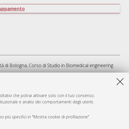
ruppamento
tà di Bologna, Corso di Studio in
Biomedical engineering
a lista e' stata generata il
Sun Aug 9 11:06:08 2026 CEST
.
ltativi che potrai attivare solo con il tuo consenso.
tituzionale e analisi dei comportamenti degli utenti.
i più specifici in "Mostra cookie di profilazione".