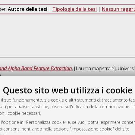
per:
Autore della tesi
|
Tipologia della tesi
|
Nessun ragg
and Alpha Band Feature Extraction.
[Laurea magistrale], Universi
e
Questo sito web utilizza i cookie
Quest
 il suo funzionamento, sia cookie e altri strumenti di tracciamento faco
ati per analisi statistiche, misure sull'efficacia della comunicazione is
a
on i cookie necessari.
mplementato e gestito da
AlmaDL
ni Cookie
 l'opzione in "Personalizza cookie" e, se vuoi, potrai esprimere consens
dei consensi rientrando nella sezione "Impostazione cookie" del sito.
 sulla privacy