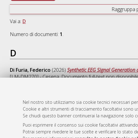
Raggruppa 
Vai a:
D
Numero di documenti:
1
.
D
Di Furia, Federico
(2026)
Synthetic EEG Signal Generation 
[LM-DM270] - Cesena
, Documento full-text non disponibil
Nel nostro sito utilizziamo sia cookie tecnici necessari per
Cookie e altri strumenti di tracciamento facoltativi sono us
AMS Laure
Atom
Se chiudi questo banner continuerai la navigazione solo c
Servizio i
Rss 1.0
Impostazio
Puoi esprimere il consenso sui cookie facoltativi attivando
Rss 2.0
Potrai sempre rivedere le tue scelte e verificare lo stato 
Informativa