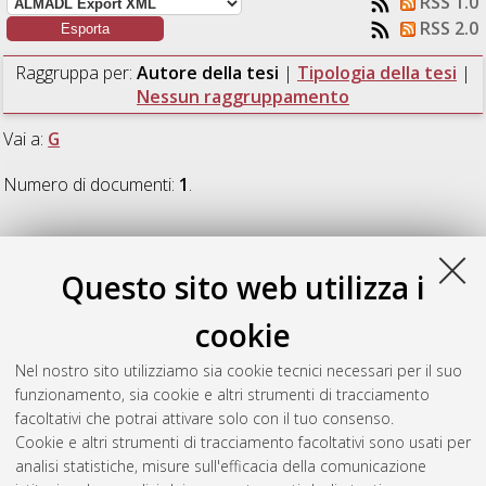
RSS 1.0
RSS 2.0
Raggruppa per:
Autore della tesi
|
Tipologia della tesi
|
Nessun raggruppamento
Vai a:
G
Numero di documenti:
1
.
G
Questo sito web utilizza i
Galassi, Paolo
(2017)
Metodi diagnostici di analisi predittiva
cookie
dei guasti nelle linee di distribuzione in cavo interrato in media
tensione con particolare riferimento ad ondate di calore
Nel nostro sito utilizziamo sia cookie tecnici necessari per il suo
anomale.
[Laurea magistrale], Università di Bologna, Corso di
funzionamento, sia cookie e altri strumenti di tracciamento
Studio in
Ingegneria dell'energia elettrica [LM-DM270]
,
facoltativi che potrai attivare solo con il tuo consenso.
Documento full-text non disponibile
Cookie e altri strumenti di tracciamento facoltativi sono usati per
analisi statistiche, misure sull'efficacia della comunicazione
Questa lista e' stata generata il
Sun Aug 9 01:19:00 2026