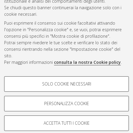
istituzionale e analisi dei comportamenti degli utenti.
CEST
.
Se chiudi questo banner continuerai la navigazione solo con i
cookie necessari.
Puoi esprimere il consenso sui cookie facoltativi attivando
Atom
l'opzione in "Personalizza cookie" e, se vuoi, potrai esprimere
Rss 1.0
consensi più specifici in "Mostra cookie di profilazione".
Potrai sempre rivedere le tue scelte e verificare lo stato dei
Rss 2.0
consensi rientrando nella sezione "Impostazione cookie" del
sito.
Per maggiori informazioni
consulta la nostra Cookie policy
.
AMS Laurea
Servizio implementato e gestito da
AlmaDL
Impostazioni Cookie
COOKIE DI PROFILAZIONE -
SOLO COOKIE NECESSARI
Informativa sulla privacy
FACOLTATIVI
Condizioni d’uso del sito
Si tratta di cookie utilizzati per analizzare le caratteristiche della
navigazione degli utenti, creare profili in base al loro comportamento
PERSONALIZZA COOKIE
sul sito, per analisi di marketing.
Mostra cookie di profilazione
ACCETTA TUTTI I COOKIE
Google/Youtube Video
© ALMA MATER STUDIORUM - Università di Bologna, 2007-2026.
COOKIE TECNICI - NECESSARI