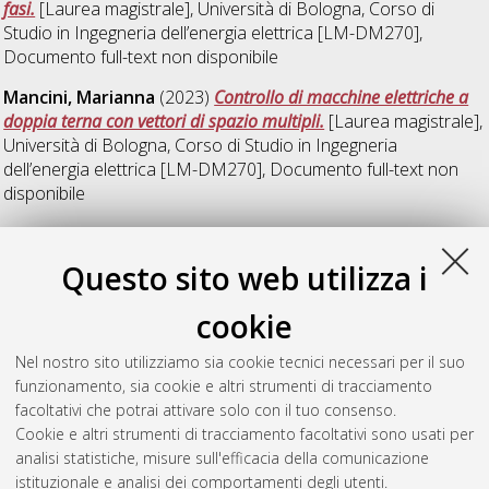
fasi.
[Laurea magistrale], Università di Bologna, Corso di
Studio in
Ingegneria dell’energia elettrica [LM-DM270]
,
Documento full-text non disponibile
Mancini, Marianna
(2023)
Controllo di macchine elettriche a
doppia terna con vettori di spazio multipli.
[Laurea magistrale],
Università di Bologna, Corso di Studio in
Ingegneria
dell’energia elettrica [LM-DM270]
, Documento full-text non
disponibile
Sabbatella, Nicolò
(2023)
Analisi e validazione dei circuiti di
comando con funzioni di sicurezza di una pressa compattatrice
Questo sito web utilizza i
a rulli.
[Laurea magistrale], Università di Bologna, Corso di
Studio in
Ingegneria dell’energia elettrica [LM-DM270]
,
cookie
Documento full-text non disponibile
Nel nostro sito utilizziamo sia cookie tecnici necessari per il suo
Spadi, Tiberio
(2023)
Modelling and Analysis of Multi-Three-
funzionamento, sia cookie e altri strumenti di tracciamento
Phase Drives for Radial Force Control.
[Laurea magistrale],
facoltativi che potrai attivare solo con il tuo consenso.
Università di Bologna, Corso di Studio in
Ingegneria
Cookie e altri strumenti di tracciamento facoltativi sono usati per
dell’energia elettrica [LM-DM270]
analisi statistiche, misure sull'efficacia della comunicazione
istituzionale e analisi dei comportamenti degli utenti.