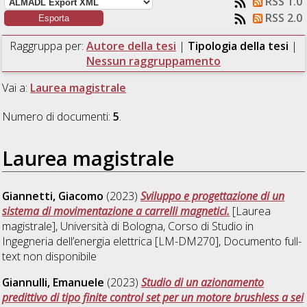
RSS 1.0
RSS 2.0
Raggruppa per:
Autore della tesi
|
Tipologia della tesi
|
Nessun raggruppamento
Vai a:
Laurea magistrale
Numero di documenti:
5
.
Laurea magistrale
Giannetti, Giacomo
(2023)
Sviluppo e progettazione di un
sistema di movimentazione a carrelli magnetici.
[Laurea
magistrale], Università di Bologna, Corso di Studio in
Ingegneria dell’energia elettrica [LM-DM270]
, Documento full-
text non disponibile
Giannulli, Emanuele
(2023)
Studio di un azionamento
predittivo di tipo finite control set per un motore brushless a sei