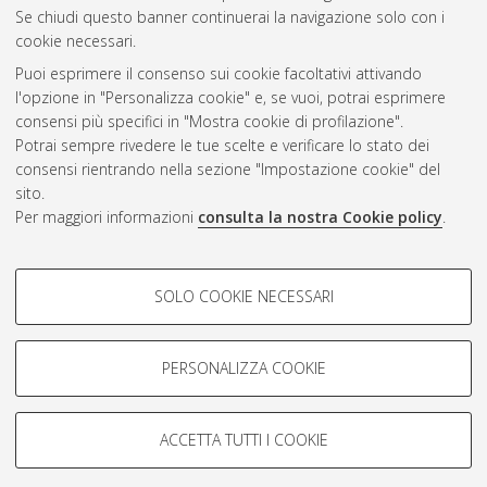
Questa lista e' stata generata il
Fri Aug 7 09:57:30 2026 CEST
.
Se chiudi questo banner continuerai la navigazione solo con i
cookie necessari.
Puoi esprimere il consenso sui cookie facoltativi attivando
Atom
l'opzione in "Personalizza cookie" e, se vuoi, potrai esprimere
Rss 1.0
consensi più specifici in "Mostra cookie di profilazione".
Potrai sempre rivedere le tue scelte e verificare lo stato dei
Rss 2.0
consensi rientrando nella sezione "Impostazione cookie" del
sito.
Per maggiori informazioni
consulta la nostra Cookie policy
.
AMS Laurea
Servizio implementato e gestito da
AlmaDL
Impostazioni Cookie
COOKIE DI PROFILAZIONE -
SOLO COOKIE NECESSARI
Informativa sulla privacy
FACOLTATIVI
Condizioni d’uso del sito
Si tratta di cookie utilizzati per analizzare le caratteristiche della
navigazione degli utenti, creare profili in base al loro comportamento
PERSONALIZZA COOKIE
sul sito, per analisi di marketing.
Mostra cookie di profilazione
ACCETTA TUTTI I COOKIE
Google/Youtube Video
© ALMA MATER STUDIORUM - Università di Bologna, 2007-2026.
COOKIE TECNICI - NECESSARI