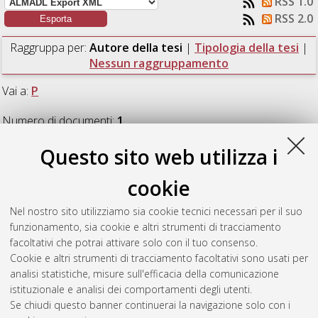
RSS 1.0
RSS 2.0
Raggruppa per:
Autore della tesi
|
Tipologia della tesi
|
Nessun raggruppamento
Vai a:
P
Numero di documenti:
1
.
Questo sito web utilizza i
P
cookie
Pisani, Enrico
(2023)
Sviluppo di un processo di adsorbimento
Nel nostro sito utilizziamo sia cookie tecnici necessari per il suo
per la rimozione di azoto e fosforo da acque scaricate da
funzionamento, sia cookie e altri strumenti di tracciamento
scolmatori di piena.
[Laurea magistrale], Università di Bologna,
facoltativi che potrai attivare solo con il tuo consenso.
Corso di Studio in
Ingegneria per l'ambiente e il territorio [LM-
Cookie e altri strumenti di tracciamento facoltativi sono usati per
DM270]
, Documento full-text non disponibile
analisi statistiche, misure sull'efficacia della comunicazione
istituzionale e analisi dei comportamenti degli utenti.
Questa lista e' stata generata il
Fri Aug 7 17:57:09 2026 CEST
.
Se chiudi questo banner continuerai la navigazione solo con i