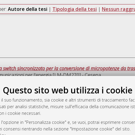
per:
Autore della tesi
|
Tipologia della tesi
|
Nessun ragg
a switch sincronizzato per la conversione di micropotenze da trasd
omunicazioni per l'energia [LM-DM270] - Cesena
Questo sito web utilizza i cookie
Ques
 il suo funzionamento, sia cookie e altri strumenti di tracciamento faco
ati per analisi statistiche, misure sull'efficacia della comunicazione is
a
on i cookie necessari.
mplementato e gestito da
AlmaDL
ni Cookie
 l'opzione in "Personalizza cookie" e, se vuoi, potrai esprimere consens
dei consensi rientrando nella sezione "Impostazione cookie" del sito.
 sulla privacy