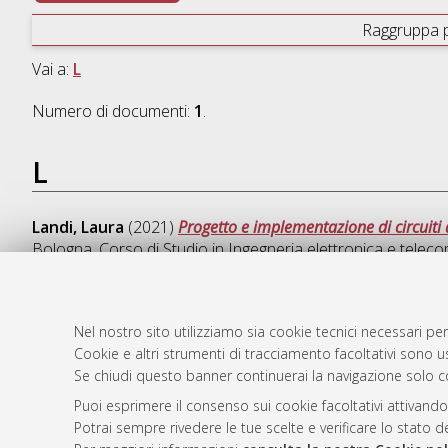
Raggruppa 
Vai a:
L
Numero di documenti:
1
.
L
Landi, Laura
(2021)
Progetto e implementazione di circuiti 
Bologna, Corso di Studio in
Ingegneria elettronica e telec
Nel nostro sito utilizziamo sia cookie tecnici necessari per
Cookie e altri strumenti di tracciamento facoltativi sono us
AMS Laure
Atom
Se chiudi questo banner continuerai la navigazione solo c
Servizio i
Rss 1.0
Impostazio
Puoi esprimere il consenso sui cookie facoltativi attivando
Rss 2.0
Potrai sempre rivedere le tue scelte e verificare lo stato 
Informativa