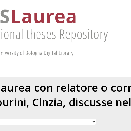
 laurea con relatore o cor
rini, Cinzia
, discusse ne