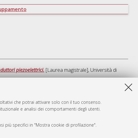
ruppamento
uttori piezoelettrici.
[Laurea magistrale], Università di
ta lista e' stata generata il
Sat Aug 8 15:31:31 2026 CEST
.
ltativi che potrai attivare solo con il tuo consenso.
tituzionale e analisi dei comportamenti degli utenti.
i più specifici in "Mostra cookie di profilazione".