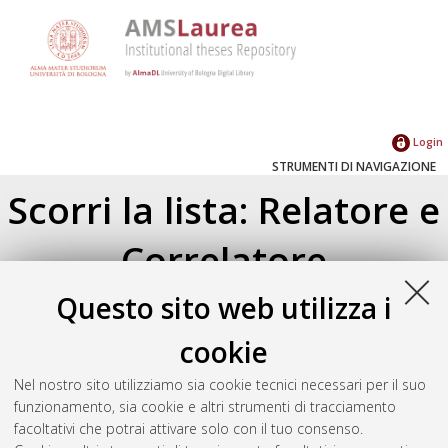
Login
STRUMENTI DI NAVIGAZIONE
Scorri la lista: Relatore e
Correlatore
Questo sito web utilizza i
Su di un livello
Seleziona un valore dall'elenco sottostante.
cookie
2024
(1)
2023
(2)
Nel nostro sito utilizziamo sia cookie tecnici necessari per il suo
2019
(2)
funzionamento, sia cookie e altri strumenti di tracciamento
2018
(1)
facoltativi che potrai attivare solo con il tuo consenso.