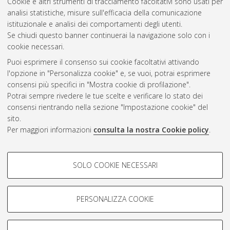
2017
(1)
Cookie e altri strumenti di tracciamento facoltativi sono usati per
2016
(1)
analisi statistiche, misure sull'efficacia della comunicazione
2015
(1)
istituzionale e analisi dei comportamenti degli utenti.
Se chiudi questo banner continuerai la navigazione solo con i
cookie necessari.
Atom
Puoi esprimere il consenso sui cookie facoltativi attivando
l'opzione in "Personalizza cookie" e, se vuoi, potrai esprimere
Rss 1.0
consensi più specifici in "Mostra cookie di profilazione".
Potrai sempre rivedere le tue scelte e verificare lo stato dei
Rss 2.0
consensi rientrando nella sezione "Impostazione cookie" del
sito.
AMS Laurea
Per maggiori informazioni
consulta la nostra Cookie policy
.
Servizio implementato e gestito da
AlmaDL
Impostazioni Cookie
COOKIE DI PROFILAZIONE -
SOLO COOKIE NECESSARI
Informativa sulla privacy
FACOLTATIVI
Condizioni d’uso del sito
Si tratta di cookie utilizzati per analizzare le caratteristiche della
navigazione degli utenti, creare profili in base al loro comportamento
PERSONALIZZA COOKIE
sul sito, per analisi di marketing.
Mostra cookie di profilazione