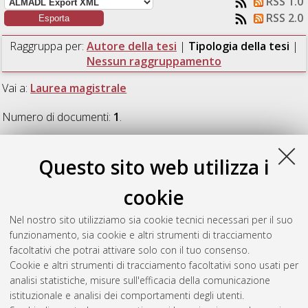
RSS 1.0
RSS 2.0
Raggruppa per:
Autore della tesi
|
Tipologia della tesi
|
Nessun raggruppamento
Vai a:
Laurea magistrale
Numero di documenti:
1
.
Laurea magistrale
Questo sito web utilizza i
cookie
Rakvin, Marijana
(2020)
Analisi Preliminare del Deficit
Mentale da Trisomia 21 mediante Machine Learning.
[Laurea
Nel nostro sito utilizziamo sia cookie tecnici necessari per il suo
magistrale], Università di Bologna, Corso di Studio in
funzionamento, sia cookie e altri strumenti di tracciamento
Ingegneria informatica [LM-DM270]
, Documento ad accesso
facoltativi che potrai attivare solo con il tuo consenso.
riservato.
Cookie e altri strumenti di tracciamento facoltativi sono usati per
analisi statistiche, misure sull'efficacia della comunicazione
Questa lista e' stata generata il
Sat Aug 8 19:28:02 2026
istituzionale e analisi dei comportamenti degli utenti.
CEST
.