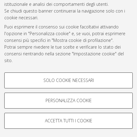
istituzionale e analisi dei comportamenti degli utenti.
Rss 1.0
Se chiudi questo banner continuerai la navigazione solo con i
Rss 2.0
cookie necessari.
Puoi esprimere il consenso sui cookie facoltativi attivando
l'opzione in "Personalizza cookie" e, se vuoi, potrai esprimere
AMS Laurea
consensi più specifici in "Mostra cookie di profilazione".
Servizio implementato e gestito da
AlmaDL
Potrai sempre rivedere le tue scelte e verificare lo stato dei
Impostazioni Cookie
consensi rientrando nella sezione "Impostazione cookie" del
Informativa sulla privacy
sito.
Condizioni d’uso del sito
Per maggiori informazioni
consulta la nostra Cookie policy
.
COOKIE DI PROFILAZIONE -
SOLO COOKIE NECESSARI
FACOLTATIVI
Si tratta di cookie utilizzati per analizzare le caratteristiche della
navigazione degli utenti, creare profili in base al loro comportamento
PERSONALIZZA COOKIE
© ALMA MATER STUDIORUM - Università di Bologna, 2007-2026.
sul sito, per analisi di marketing.
Mostra cookie di profilazione
ACCETTA TUTTI I COOKIE
Google/Youtube Video
COOKIE TECNICI - NECESSARI
Facebook