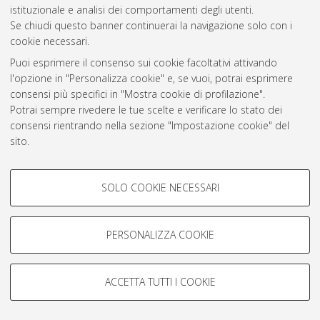
Atom
istituzionale e analisi dei comportamenti degli utenti.
Se chiudi questo banner continuerai la navigazione solo con i
Rss 1.0
cookie necessari.
Rss 2.0
Puoi esprimere il consenso sui cookie facoltativi attivando
l'opzione in "Personalizza cookie" e, se vuoi, potrai esprimere
consensi più specifici in "Mostra cookie di profilazione".
AMS Laurea
Potrai sempre rivedere le tue scelte e verificare lo stato dei
Servizio implementato e gestito da
AlmaDL
consensi rientrando nella sezione "Impostazione cookie" del
Impostazioni Cookie
sito.
Informativa sulla privacy
Per maggiori informazioni
consulta la nostra Cookie policy
.
Condizioni d’uso del sito
COOKIE DI PROFILAZIONE -
SOLO COOKIE NECESSARI
FACOLTATIVI
Si tratta di cookie utilizzati per analizzare le caratteristiche della
navigazione degli utenti, creare profili in base al loro comportamento
PERSONALIZZA COOKIE
sul sito, per analisi di marketing.
© ALMA MATER STUDIORUM - Università di Bologna, 2007-2026.
Mostra cookie di profilazione
ACCETTA TUTTI I COOKIE
Google/Youtube Video
COOKIE TECNICI - NECESSARI
Facebook