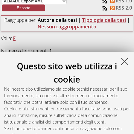
RSS 1.0
RSS 2.0
Raggruppa per:
Autore della tesi
|
Tipologia della tesi
|
Nessun raggruppamento
Vai a:
F
Numero di documenti:
1
.
Questo sito web utilizza i
F
cookie
Fimiani, Fosca
(2016)
Study of the calibration method of
Nel nostro sito utilizziamo sia cookie tecnici necessari per il suo
pressure-velocity probes and its application in a field of
funzionamento, sia cookie e altri strumenti di tracciamento
progressive plane waves.
[Laurea magistrale], Università di
facoltativi che potrai attivare solo con il tuo consenso.
Bologna, Corso di Studio in
Fisica [LM-DM270]
Cookie e altri strumenti di tracciamento facoltativi sono usati per
analisi statistiche, misure sull'efficacia della comunicazione
Questa lista e' stata generata il
Sun Aug 9 07:32:43 2026
istituzionale e analisi dei comportamenti degli utenti.
CEST
.
Se chiudi questo banner continuerai la navigazione solo con i