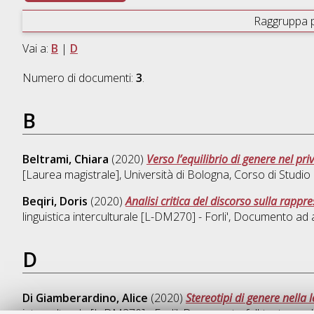
Raggruppa 
Vai a:
B
|
D
Numero di documenti:
3
.
B
Beltrami, Chiara
(2020)
Verso l’equilibrio di genere nel pri
[Laurea magistrale], Università di Bologna, Corso di Studio
Beqiri, Doris
(2020)
Analisi critica del discorso sulla rappr
linguistica interculturale [L-DM270] - Forli'
, Documento ad a
D
Di Giamberardino, Alice
(2020)
Stereotipi di genere nella le
interculturale [L-DM270] - Forli'
, Documento full-text non d