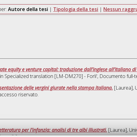
per:
Autore della tesi
|
Tipologia della tesi
|
Nessun ragg
vate equity e venture capital: traduzione dall’inglese all’italiano d
 in
Specialized translation [LM-DM270] - Forli'
, Documento full-t
esentazione delle vergini giurate nella stampa italiana.
[Laurea], U
ccesso riservato.
tteratura per l'infanzia: analisi di tre albi illustrati.
[Laurea], Uni
isponibile