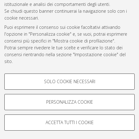
istituzionale e analisi dei comportamenti degli utenti.
Rss 1.0
Se chiudi questo banner continuerai la navigazione solo con i
Rss 2.0
cookie necessari.
Puoi esprimere il consenso sui cookie facoltativi attivando
l'opzione in "Personalizza cookie" e, se vuoi, potrai esprimere
AMS Laurea
consensi più specifici in "Mostra cookie di profilazione".
Servizio implementato e gestito da
AlmaDL
Potrai sempre rivedere le tue scelte e verificare lo stato dei
Impostazioni Cookie
consensi rientrando nella sezione "Impostazione cookie" del
Informativa sulla privacy
sito.
Condizioni d’uso del sito
Per maggiori informazioni
consulta la nostra Cookie policy
.
COOKIE DI PROFILAZIONE -
SOLO COOKIE NECESSARI
FACOLTATIVI
Si tratta di cookie utilizzati per analizzare le caratteristiche della
navigazione degli utenti, creare profili in base al loro comportamento
PERSONALIZZA COOKIE
© ALMA MATER STUDIORUM - Università di Bologna, 2007-2026.
sul sito, per analisi di marketing.
Mostra cookie di profilazione
ACCETTA TUTTI I COOKIE
Google/Youtube Video
COOKIE TECNICI - NECESSARI
Facebook