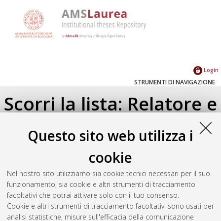
Login
STRUMENTI DI NAVIGAZIONE
Scorri la lista: Relatore e
Correlatore
Questo sito web utilizza i
Su di un livello
cookie
Seleziona un valore dall'elenco sottostante.
Nel nostro sito utilizziamo sia cookie tecnici necessari per il suo
2024
(1)
funzionamento, sia cookie e altri strumenti di tracciamento
facoltativi che potrai attivare solo con il tuo consenso.
Cookie e altri strumenti di tracciamento facoltativi sono usati per
Atom
analisi statistiche, misure sull'efficacia della comunicazione