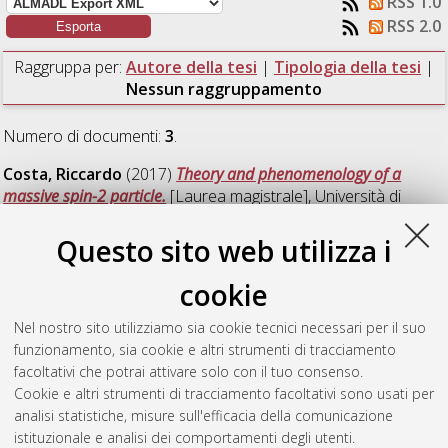
RSS 1.0
RSS 2.0
Raggruppa per:
Autore della tesi
|
Tipologia della tesi
|
Nessun raggruppamento
Numero di documenti:
3
.
Costa, Riccardo
(2017)
Theory and phenomenology of a
massive spin-2 particle.
[Laurea magistrale], Università di
Bologna, Corso di Studio in
Fisica [LM-DM270]
Questo sito web utilizza i
Mantani, Luca
(2017)
Simplified t-channel models for dark
matter searches.
[Laurea magistrale], Università di Bologna,
cookie
Corso di Studio in
Fisica [LM-DM270]
Nel nostro sito utilizziamo sia cookie tecnici necessari per il suo
Piscopo, Maria Laura
(2017)
Dynamical localization of
funzionamento, sia cookie e altri strumenti di tracciamento
Abelian gauge fields.
[Laurea magistrale], Università di
facoltativi che potrai attivare solo con il tuo consenso.
Bologna, Corso di Studio in
Fisica [LM-DM270]
Cookie e altri strumenti di tracciamento facoltativi sono usati per
analisi statistiche, misure sull'efficacia della comunicazione
Questa lista e' stata generata il
Mon Aug 10 13:43:56 2026
istituzionale e analisi dei comportamenti degli utenti.