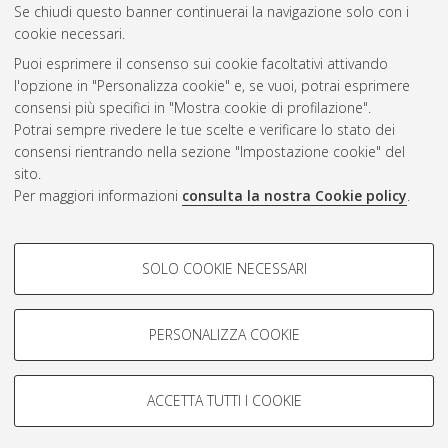
CEST
.
Se chiudi questo banner continuerai la navigazione solo con i
cookie necessari.
Puoi esprimere il consenso sui cookie facoltativi attivando
Atom
l'opzione in "Personalizza cookie" e, se vuoi, potrai esprimere
Rss 1.0
consensi più specifici in "Mostra cookie di profilazione".
Potrai sempre rivedere le tue scelte e verificare lo stato dei
Rss 2.0
consensi rientrando nella sezione "Impostazione cookie" del
sito.
Per maggiori informazioni
consulta la nostra Cookie policy
.
AMS Laurea
Servizio implementato e gestito da
AlmaDL
Impostazioni Cookie
COOKIE DI PROFILAZIONE -
SOLO COOKIE NECESSARI
Informativa sulla privacy
FACOLTATIVI
Condizioni d’uso del sito
Si tratta di cookie utilizzati per analizzare le caratteristiche della
navigazione degli utenti, creare profili in base al loro comportamento
PERSONALIZZA COOKIE
sul sito, per analisi di marketing.
Mostra cookie di profilazione
ACCETTA TUTTI I COOKIE
Google/Youtube Video
© ALMA MATER STUDIORUM - Università di Bologna, 2007-2026.
COOKIE TECNICI - NECESSARI
Facebook