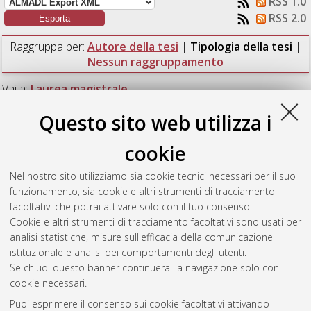
RSS 1.0
RSS 2.0
Raggruppa per:
Autore della tesi
|
Tipologia della tesi
|
Nessun raggruppamento
Vai a:
Laurea magistrale
Questo sito web utilizza i
Numero di documenti:
1
.
cookie
Laurea magistrale
Nel nostro sito utilizziamo sia cookie tecnici necessari per il suo
funzionamento, sia cookie e altri strumenti di tracciamento
Specchia, Caterina
(2013)
Vector Fields in a Rindler Space.
facoltativi che potrai attivare solo con il tuo consenso.
[Laurea magistrale], Università di Bologna, Corso di Studio in
Cookie e altri strumenti di tracciamento facoltativi sono usati per
Fisica [LM-DM270]
analisi statistiche, misure sull'efficacia della comunicazione
istituzionale e analisi dei comportamenti degli utenti.
Questa lista e' stata generata il
Fri Aug 7 14:05:22 2026 CEST
.
Se chiudi questo banner continuerai la navigazione solo con i
cookie necessari.
Puoi esprimere il consenso sui cookie facoltativi attivando
Atom