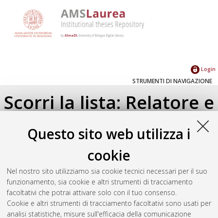
Login
STRUMENTI DI NAVIGAZIONE
Scorri la lista: Relatore e
Correlatore
Questo sito web utilizza i
Su di un livello
cookie
Seleziona un valore dall'elenco sottostante.
Nel nostro sito utilizziamo sia cookie tecnici necessari per il suo
2024
(2)
funzionamento, sia cookie e altri strumenti di tracciamento
facoltativi che potrai attivare solo con il tuo consenso.
Cookie e altri strumenti di tracciamento facoltativi sono usati per
Atom
analisi statistiche, misure sull'efficacia della comunicazione