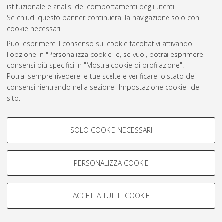
istituzionale e analisi dei comportamenti degli utenti.
Rss 1.0
Se chiudi questo banner continuerai la navigazione solo con i
Rss 2.0
cookie necessari.
Puoi esprimere il consenso sui cookie facoltativi attivando
l'opzione in "Personalizza cookie" e, se vuoi, potrai esprimere
AMS Laurea
consensi più specifici in "Mostra cookie di profilazione".
Servizio implementato e gestito da
AlmaDL
Potrai sempre rivedere le tue scelte e verificare lo stato dei
Impostazioni Cookie
consensi rientrando nella sezione "Impostazione cookie" del
Informativa sulla privacy
sito.
Condizioni d’uso del sito
Per maggiori informazioni
consulta la nostra Cookie policy
.
COOKIE DI PROFILAZIONE -
SOLO COOKIE NECESSARI
FACOLTATIVI
Si tratta di cookie utilizzati per analizzare le caratteristiche della
navigazione degli utenti, creare profili in base al loro comportamento
PERSONALIZZA COOKIE
© ALMA MATER STUDIORUM - Università di Bologna, 2007-2026.
sul sito, per analisi di marketing.
Mostra cookie di profilazione
ACCETTA TUTTI I COOKIE
Google/Youtube Video
COOKIE TECNICI - NECESSARI
Facebook