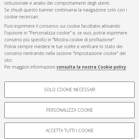
istituzionale e analisi dei comportamenti degli utenti.
Questa lista e' stata generata il
Fri Aug 7 08:29:12 2026 CEST
.
Se chiudi questo banner continuerai la navigazione solo con i
cookie necessari.
Puoi esprimere il consenso sui cookie facoltativi attivando
Atom
l'opzione in "Personalizza cookie" e, se vuoi, potrai esprimere
Rss 1.0
consensi più specifici in "Mostra cookie di profilazione".
Potrai sempre rivedere le tue scelte e verificare lo stato dei
Rss 2.0
consensi rientrando nella sezione "Impostazione cookie" del
sito.
Per maggiori informazioni
consulta la nostra Cookie policy
.
AMS Laurea
Servizio implementato e gestito da
AlmaDL
Impostazioni Cookie
COOKIE DI PROFILAZIONE -
SOLO COOKIE NECESSARI
Informativa sulla privacy
FACOLTATIVI
Condizioni d’uso del sito
Si tratta di cookie utilizzati per analizzare le caratteristiche della
navigazione degli utenti, creare profili in base al loro comportamento
PERSONALIZZA COOKIE
sul sito, per analisi di marketing.
Mostra cookie di profilazione
ACCETTA TUTTI I COOKIE
Google/Youtube Video
© ALMA MATER STUDIORUM - Università di Bologna, 2007-2026.
COOKIE TECNICI - NECESSARI