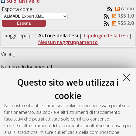
Su di un livello
Atom
Esporta come
RSS 1.0
RSS 2.0
Raggruppa per:
Autore della tesi
|
Tipologia della tesi
|
Nessun raggruppamento
Vai a:
I
Numero di documenti:
1
.
Questo sito web utilizza i
I
cookie
Ielmoli, Matteo
(2010)
Le français de Belgique : une variété
Nel nostro sito utilizziamo sia cookie tecnici necessari per il suo
en voie d'autonomisation? Analyse des belgicismes dans les
funzionamento, sia cookie e altri strumenti di tracciamento
dictionnaires bilingues.
[Laurea specialistica], Università di
facoltativi che potrai attivare solo con il tuo consenso.
Bologna, Corso di Studio in
Lingua, societa' e comunicazione
Cookie e altri strumenti di tracciamento facoltativi sono usati per
[LS-DM509]
analisi statistiche, misure sull'efficacia della comunicazione