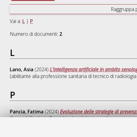
Raggruppa 
Vai a:
L
|
P
Numero di documenti:
2
.
L
Lano, Asia
(2024)
L'intelligenza artificiale in ambito senolo
(abilitante alla professione sanitaria di tecnico di radiolo
P
Pancia, Fatima
(2024)
Evoluzione delle strategie di preven
Corso di Studio in
Tecniche di radiologia medica, per immagi