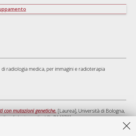
ruppamento
 di radiologia medica, per immagini e radioterapia
ti con mutazioni genetiche.
[Laurea], Università di Bologna,
co di radiologia medica) [L-DM270]
sta lista e' stata generata il
Fri Aug 7 05:20:38 2026 CEST
.