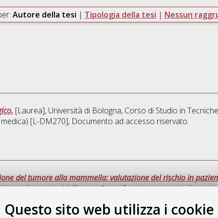
per:
Autore della tesi
|
Tipologia della tesi
|
Nessun ragg
gico.
[Laurea], Università di Bologna, Corso di Studio in
Tecniche
gia medica) [L-DM270]
, Documento ad accesso riservato.
zione del tumore alla mammella: valutazione del rischio in pazien
ni e radioterapia (abilitante alla professione sanitaria di tecni
Questo sito web utilizza i cookie
Que