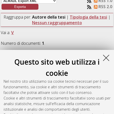
RSS 1.0
RSS 2.0
Raggruppa per:
Autore della tesi
|
Tipologia della tesi
|
Nessun raggruppamento
Vai a:
V
Numero di documenti:
1
.
V
Questo sito web utilizza i
cookie
Vuica, Egon
(2020)
Analisi, studio e progettazione di una
macchina per il controllo di un corpo visibile in sospensione
Nel nostro sito utilizziamo sia cookie tecnici necessari per il suo
all'interno di un flacone trasparente: il caso G.D SpA.
[Laurea
funzionamento, sia cookie e altri strumenti di tracciamento
magistrale], Università di Bologna, Corso di Studio in
facoltativi che potrai attivare solo con il tuo consenso.
Ingegneria meccanica [LM-DM270]
, Documento full-text non
Cookie e altri strumenti di tracciamento facoltativi sono usati per
disponibile
analisi statistiche, misure sull'efficacia della comunicazione
istituzionale e analisi dei comportamenti degli utenti.
Questa lista e' stata generata il
Fri Aug 7 11:20:48 2026 CEST
.