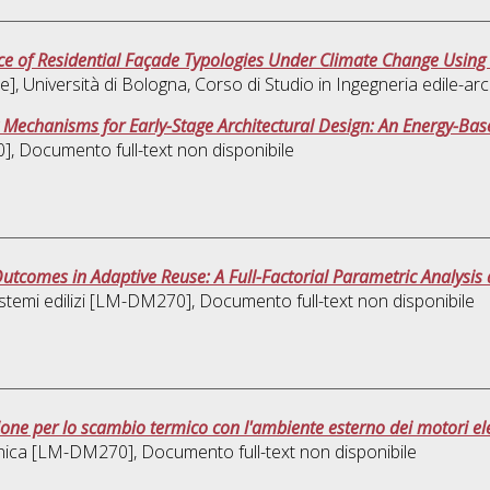
ce of Residential Façade Typologies Under Climate Change Using
], Università di Bologna, Corso di Studio in
Ingegneria edile-ar
 Mechanisms for Early-Stage Architectural Design: An Energy-Ba
0]
, Documento full-text non disponibile
comes in Adaptive Reuse: A Full-Factorial Parametric Analysis 
istemi edilizi [LM-DM270]
, Documento full-text non disponibile
one per lo scambio termico con l'ambiente esterno dei motori elett
nica [LM-DM270]
, Documento full-text non disponibile