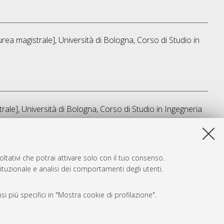
rea magistrale], Università di Bologna, Corso di Studio in
ale], Università di Bologna, Corso di Studio in
Ingegneria
sta lista e' stata generata il
Fri Aug 7 21:19:42 2026 CEST
.
ltativi che potrai attivare solo con il tuo consenso.
tituzionale e analisi dei comportamenti degli utenti.
i più specifici in "Mostra cookie di profilazione".