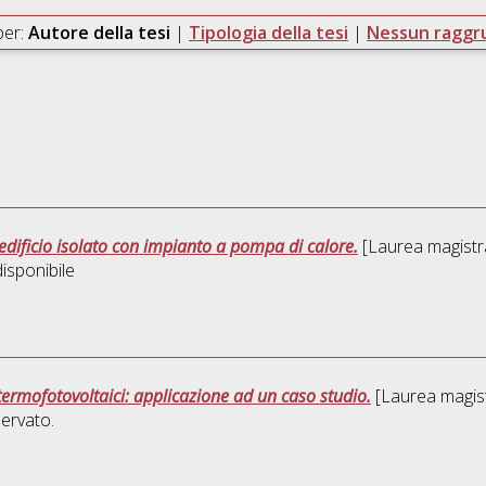
per:
Autore della tesi
|
Tipologia della tesi
|
Nessun ragg
 edificio isolato con impianto a pompa di calore.
[Laurea magistra
isponibile
 termofotovoltaici: applicazione ad un caso studio.
[Laurea magistr
ervato.