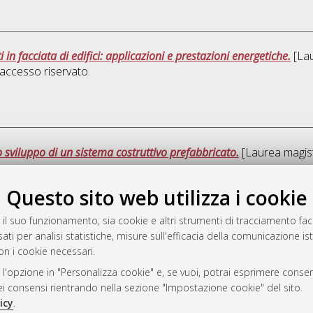
 in facciata di edifici: applicazioni e prestazioni energetiche.
[Lau
accesso riservato.
o sviluppo di un sistema costruttivo prefabbricato.
[Laurea magistr
Questo sito web utilizza i cookie
Que
 il suo funzionamento, sia cookie e altri strumenti di tracciamento faco
ati per analisi statistiche, misure sull'efficacia della comunicazione is
a
on i cookie necessari.
mplementato e gestito da
AlmaDL
 l'opzione in "Personalizza cookie" e, se vuoi, potrai esprimere consens
ni Cookie
dei consensi rientrando nella sezione "Impostazione cookie" del sito.
 sulla privacy
icy
.
d’uso del sito