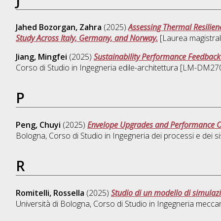
Jahed Bozorgan, Zahra
(2025)
Assessing Thermal Resilien
Study Across Italy, Germany, and Norway.
[Laurea magistrale
Jiang, Mingfei
(2025)
Sustainability Performance Feedback
Corso di Studio in
Ingegneria edile-architettura [LM-DM27
P
Peng, Chuyi
(2025)
Envelope Upgrades and Performance Out
Bologna, Corso di Studio in
Ingegneria dei processi e dei s
R
Romitelli, Rossella
(2025)
Studio di un modello di simulazi
Università di Bologna, Corso di Studio in
Ingegneria mecca