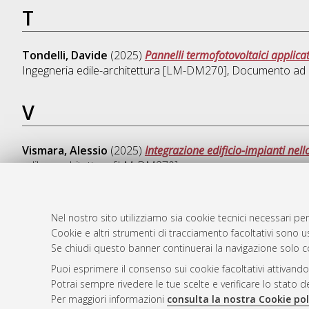
T
Tondelli, Davide
(2025)
Pannelli termofotovoltaici applicati
Ingegneria edile-architettura [LM-DM270]
, Documento ad 
V
Vismara, Alessio
(2025)
Integrazione edificio-impianti nell
edile - architettura [LM-DM270]
Nel nostro sito utilizziamo sia cookie tecnici necessari per
Cookie e altri strumenti di tracciamento facoltativi sono us
AMS Laure
Atom
Se chiudi questo banner continuerai la navigazione solo c
Servizio i
Rss 1.0
Puoi esprimere il consenso sui cookie facoltativi attivando
Impostazio
Potrai sempre rivedere le tue scelte e verificare lo stato 
Rss 2.0
Informativa
Per maggiori informazioni
consulta la nostra Cookie pol
Condizioni 