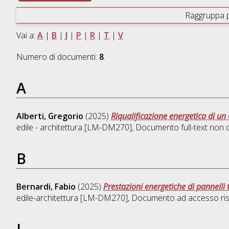
Raggruppa 
Vai a:
A
|
B
|
J
|
P
|
R
|
T
|
V
Numero di documenti:
8
.
A
Alberti, Gregorio
(2025)
Riqualificazione energetica di un
edile - architettura [LM-DM270]
, Documento full-text non d
B
Bernardi, Fabio
(2025)
Prestazioni energetiche di pannelli
edile-architettura [LM-DM270]
, Documento ad accesso ris
J