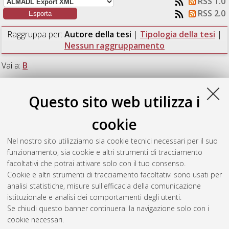
RSS 1.0
RSS 2.0
Raggruppa per:
Autore della tesi
|
Tipologia della tesi
|
Nessun raggruppamento
Vai a:
B
Numero di documenti:
1
.
Questo sito web utilizza i
B
cookie
Nel nostro sito utilizziamo sia cookie tecnici necessari per il suo
Barahona Roda, Ana
(2025)
Neutrino physics with the
funzionamento, sia cookie e altri strumenti di tracciamento
XENONnT Water Cherenkov Veto.
[Laurea magistrale],
facoltativi che potrai attivare solo con il tuo consenso.
Università di Bologna, Corso di Studio in
Physics [LM-DM270]
Cookie e altri strumenti di tracciamento facoltativi sono usati per
analisi statistiche, misure sull'efficacia della comunicazione
Questa lista e' stata generata il
Sun Aug 9 12:06:18 2026
istituzionale e analisi dei comportamenti degli utenti.
CEST
.
Se chiudi questo banner continuerai la navigazione solo con i
cookie necessari.