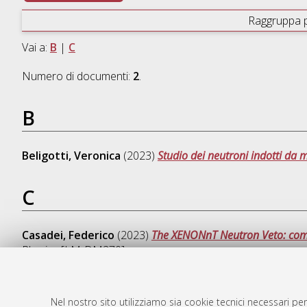
Raggruppa 
Vai a:
B
|
C
Numero di documenti:
2
.
B
Beligotti, Veronica
(2023)
Studio dei neutroni indotti da
C
Casadei, Federico
(2023)
The XENONnT Neutron Veto: comm
Physics [LM-DM270]
Nel nostro sito utilizziamo sia cookie tecnici necessari per