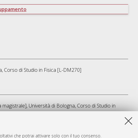
ruppamento
a, Corso di Studio in
Fisica [L-DM270]
magistrale], Università di Bologna, Corso di Studio in
a lista e' stata generata il
Thu Aug 6 06:10:39 2026 CEST
.
ltativi che potrai attivare solo con il tuo consenso.