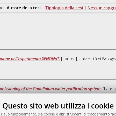
per:
Autore della tesi
|
Tipologia della tesi
|
Nessun ragg
 muone nell'esperimento XENONnT.
[Laurea], Università di Bologn
issioning of the Gadolinium-water purification system.
[Laurea 
Questo sito web utilizza i cookie
Quest
 il suo funzionamento, sia cookie e altri strumenti di tracciamento faco