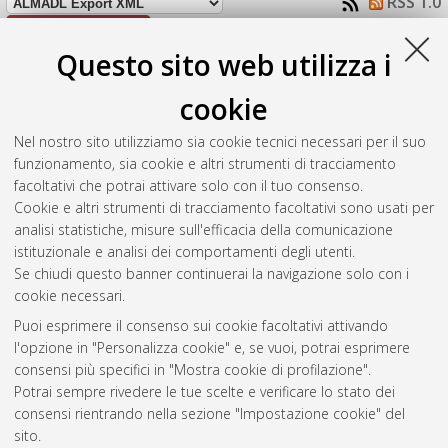
RSS 1.0
RSS 2.0
Questo sito web utilizza i
Raggruppa per:
Autore della tesi
|
Tipologia della tesi
|
Nessun raggruppamento
cookie
Numero di documenti:
1
.
Nel nostro sito utilizziamo sia cookie tecnici necessari per il suo
funzionamento, sia cookie e altri strumenti di tracciamento
Girotti, Paolo
(2016)
Simulazione Monte Carlo del muon veto
facoltativi che potrai attivare solo con il tuo consenso.
dell'esperimento XENON1T.
[Laurea], Università di Bologna,
Cookie e altri strumenti di tracciamento facoltativi sono usati per
Corso di Studio in
Fisica [L-DM270]
analisi statistiche, misure sull'efficacia della comunicazione
istituzionale e analisi dei comportamenti degli utenti.
Questa lista e' stata generata il
Fri Aug 7 16:40:10 2026 CEST
.
Se chiudi questo banner continuerai la navigazione solo con i
cookie necessari.
Puoi esprimere il consenso sui cookie facoltativi attivando
Atom
l'opzione in "Personalizza cookie" e, se vuoi, potrai esprimere
Rss 1.0
consensi più specifici in "Mostra cookie di profilazione".
Potrai sempre rivedere le tue scelte e verificare lo stato dei
Rss 2.0
consensi rientrando nella sezione "Impostazione cookie" del
sito.