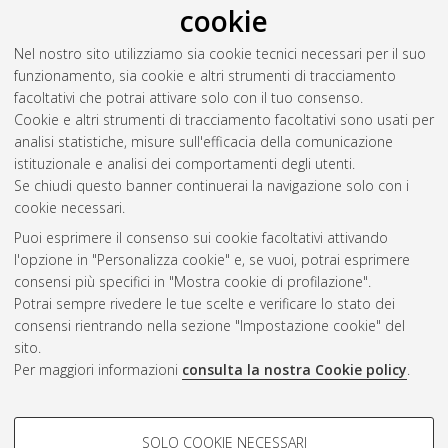
cookie
Sanchi, Matteo
(2015)
Analisi dell'introduzione di tecniche
Nel nostro sito utilizziamo sia cookie tecnici necessari per il suo
additive nel processo produttivo di airbox per il settore
funzionamento, sia cookie e altri strumenti di tracciamento
automotive.
[Laurea], Università di Bologna, Corso di Studio in
facoltativi che potrai attivare solo con il tuo consenso.
Ingegneria meccanica [L-DM509] - Forli'
Cookie e altri strumenti di tracciamento facoltativi sono usati per
analisi statistiche, misure sull'efficacia della comunicazione
Questa lista e' stata generata il
Sat Aug 8 07:59:49 2026
istituzionale e analisi dei comportamenti degli utenti.
CEST
.
Se chiudi questo banner continuerai la navigazione solo con i
cookie necessari.
Puoi esprimere il consenso sui cookie facoltativi attivando
Atom
l'opzione in "Personalizza cookie" e, se vuoi, potrai esprimere
Rss 1.0
consensi più specifici in "Mostra cookie di profilazione".
Potrai sempre rivedere le tue scelte e verificare lo stato dei
Rss 2.0
consensi rientrando nella sezione "Impostazione cookie" del
sito.
Per maggiori informazioni
consulta la nostra Cookie policy
.
AMS Laurea
Servizio implementato e gestito da
AlmaDL
Impostazioni Cookie
COOKIE DI PROFILAZIONE -
SOLO COOKIE NECESSARI
Informativa sulla privacy