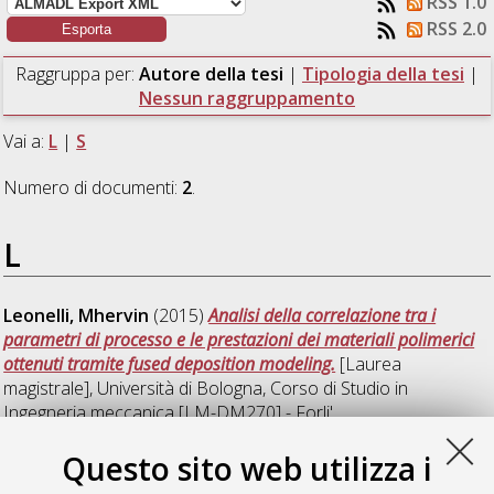
RSS 1.0
RSS 2.0
Raggruppa per:
Autore della tesi
|
Tipologia della tesi
|
Nessun raggruppamento
Vai a:
L
|
S
Numero di documenti:
2
.
L
Leonelli, Mhervin
(2015)
Analisi della correlazione tra i
parametri di processo e le prestazioni dei materiali polimerici
ottenuti tramite fused deposition modeling.
[Laurea
magistrale], Università di Bologna, Corso di Studio in
Ingegneria meccanica [LM-DM270] - Forli'
Questo sito web utilizza i
S