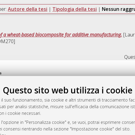
per:
Autore della tesi
|
Tipologia della tesi
|
Nessun ragg
of a wheat-based biocomposite for additive manufacturing.
[Laure
-DM270]
Quest
a
mplementato e gestito da
AlmaDL
Questo sito web utilizza i cookie
ni Cookie
 sulla privacy
 il suo funzionamento, sia cookie e altri strumenti di tracciamento faco
d’uso del sito
ati per analisi statistiche, misure sull'efficacia della comunicazione is
on i cookie necessari.
 l'opzione in "Personalizza cookie" e, se vuoi, potrai esprimere consens
i Bologna, 2007-2026.
dei consensi rientrando nella sezione "Impostazione cookie" del sito.