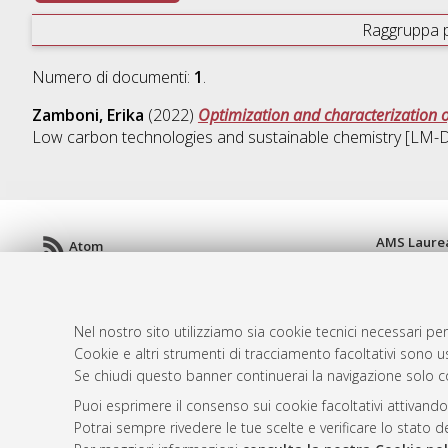
Raggruppa 
Numero di documenti:
1
.
Zamboni, Erika
(2022)
Optimization and characterization 
Low carbon technologies and sustainable chemistry [LM
AMS Laure
Atom
Servizio i
Rss 1.0
Impostazio
Rss 2.0
Informativa
Nel nostro sito utilizziamo sia cookie tecnici necessari per
Condizioni 
Cookie e altri strumenti di tracciamento facoltativi sono us
Se chiudi questo banner continuerai la navigazione solo c
Puoi esprimere il consenso sui cookie facoltativi attivando
© ALMA MATER STUDIORUM - Università d
Potrai sempre rivedere le tue scelte e verificare lo stato 