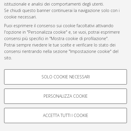
istituzionale e analisi dei comportamenti degli utenti.
Se chiudi questo banner continuerai la navigazione solo con i
Atom
cookie necessari.
Rss 1.0
Puoi esprimere il consenso sui cookie facoltativi attivando
l'opzione in "Personalizza cookie" e, se vuoi, potrai esprimere
Rss 2.0
consensi più specifici in "Mostra cookie di profilazione".
Potrai sempre rivedere le tue scelte e verificare lo stato dei
consensi rientrando nella sezione "Impostazione cookie" del
AMS Laurea
sito.
Servizio implementato e gestito da
AlmaDL
Per maggiori informazioni
consulta la nostra Cookie policy
.
Impostazioni Cookie
COOKIE DI PROFILAZIONE -
Informativa sulla privacy
SOLO COOKIE NECESSARI
FACOLTATIVI
Condizioni d’uso del sito
Si tratta di cookie utilizzati per analizzare le caratteristiche della
navigazione degli utenti, creare profili in base al loro comportamento
PERSONALIZZA COOKIE
sul sito, per analisi di marketing.
Mostra cookie di profilazione
ACCETTA TUTTI I COOKIE
© ALMA MATER STUDIORUM - Università di Bologna, 2007-2026.
Google/Youtube Video
COOKIE TECNICI - NECESSARI
Facebook