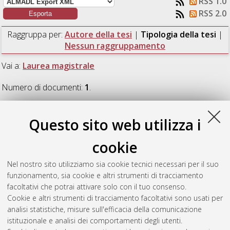
RSS 1.0
RSS 2.0
Raggruppa per:
Autore della tesi
|
Tipologia della tesi
|
Nessun raggruppamento
Vai a:
Laurea magistrale
Numero di documenti:
1
.
Laurea magistrale
Questo sito web utilizza i
cookie
Gozzi, Francesca
(2020)
Il Project Management nelle aziende
che producono su commessa in ambito Energy: Planning e
Nel nostro sito utilizziamo sia cookie tecnici necessari per il suo
Progress Monitoring, il caso Rosetti Marino Spa.
[Laurea
funzionamento, sia cookie e altri strumenti di tracciamento
magistrale], Università di Bologna, Corso di Studio in
facoltativi che potrai attivare solo con il tuo consenso.
Ingegneria energetica [LM-DM270]
, Documento full-text non
Cookie e altri strumenti di tracciamento facoltativi sono usati per
disponibile
analisi statistiche, misure sull'efficacia della comunicazione
istituzionale e analisi dei comportamenti degli utenti.
Questa lista e' stata generata il
Fri Aug 7 10:24:06 2026 CEST
.