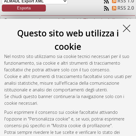
RSS 1.0
RSS 2.0
Raggruppa per:
Autore della tesi
|
Tipologia della tesi
|
Nessun raggruppamento
Questo sito web utilizza i
Numero di documenti:
1
.
cookie
Gigli, Lorenzo
(2019)
WoT Store: una piattaforma per
Nel nostro sito utilizziamo sia cookie tecnici necessari per il suo
l'interoperabilità semantica in contesti IoT e WoT.
[Laurea
funzionamento, sia cookie e altri strumenti di tracciamento
magistrale], Università di Bologna, Corso di Studio in
facoltativi che potrai attivare solo con il tuo consenso.
Informatica [LM-DM270]
Cookie e altri strumenti di tracciamento facoltativi sono usati per
analisi statistiche, misure sull'efficacia della comunicazione
Questa lista e' stata generata il
Wed Aug 5 20:58:31 2026
istituzionale e analisi dei comportamenti degli utenti.
CEST
.
Se chiudi questo banner continuerai la navigazione solo con i
cookie necessari.
Puoi esprimere il consenso sui cookie facoltativi attivando
Atom
l'opzione in "Personalizza cookie" e, se vuoi, potrai esprimere
Rss 1.0
consensi più specifici in "Mostra cookie di profilazione".
Potrai sempre rivedere le tue scelte e verificare lo stato dei
Rss 2.0