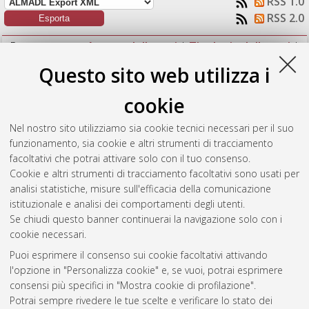
RSS 1.0
RSS 2.0
Raggruppa per:
Autore della tesi
|
Tipologia della tesi
|
Nessun raggruppamento
Questo sito web utilizza i
Numero di documenti:
1
.
cookie
Zucchini, Matilde
(2022)
Study of the performance of the
Nel nostro sito utilizziamo sia cookie tecnici necessari per il suo
prototype EIC dRICH readout based on SiPM with thermoelectric
funzionamento, sia cookie e altri strumenti di tracciamento
cooling.
[Laurea], Università di Bologna, Corso di Studio in
facoltativi che potrai attivare solo con il tuo consenso.
Fisica [L-DM270]
Cookie e altri strumenti di tracciamento facoltativi sono usati per
analisi statistiche, misure sull'efficacia della comunicazione
Questa lista e' stata generata il
Thu Aug 6 20:17:58 2026
istituzionale e analisi dei comportamenti degli utenti.
CEST
.
Se chiudi questo banner continuerai la navigazione solo con i
cookie necessari.
Puoi esprimere il consenso sui cookie facoltativi attivando
Atom
l'opzione in "Personalizza cookie" e, se vuoi, potrai esprimere
Rss 1.0
consensi più specifici in "Mostra cookie di profilazione".
Potrai sempre rivedere le tue scelte e verificare lo stato dei
Rss 2.0