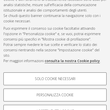
analisi statistiche, misure sull'efficacia della comunicazione
Questa lista e' stata generata il
Thu Aug 6 14:52:09 2026
istituzionale e analisi dei comportamenti degli utenti.
CEST
.
Se chiudi questo banner continuerai la navigazione solo con i
cookie necessari.
Puoi esprimere il consenso sui cookie facoltativi attivando
Atom
l'opzione in "Personalizza cookie" e, se vuoi, potrai esprimere
Rss 1.0
consensi più specifici in "Mostra cookie di profilazione".
Potrai sempre rivedere le tue scelte e verificare lo stato dei
Rss 2.0
consensi rientrando nella sezione "Impostazione cookie" del
sito.
Per maggiori informazioni
consulta la nostra Cookie policy
.
AMS Laurea
Servizio implementato e gestito da
AlmaDL
Impostazioni Cookie
COOKIE DI PROFILAZIONE -
SOLO COOKIE NECESSARI
Informativa sulla privacy
FACOLTATIVI
Condizioni d’uso del sito
Si tratta di cookie utilizzati per analizzare le caratteristiche della
navigazione degli utenti, creare profili in base al loro comportamento
PERSONALIZZA COOKIE
sul sito, per analisi di marketing.
Mostra cookie di profilazione