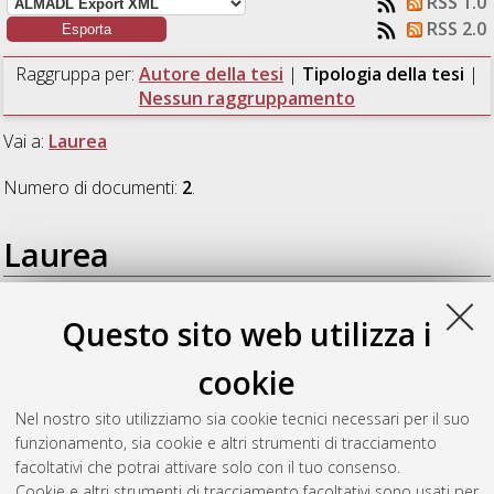
RSS 1.0
RSS 2.0
Raggruppa per:
Autore della tesi
|
Tipologia della tesi
|
Nessun raggruppamento
Vai a:
Laurea
Numero di documenti:
2
.
Laurea
Bellettini, Lorenzo
(2018)
Confronto delle risoluzioni
Questo sito web utilizza i
temporali di due SiPM.
[Laurea], Università di Bologna, Corso
di Studio in
Fisica [L-DM270]
cookie
Vignola, Gianpiero
(2018)
Realizzazione di un sistema
Nel nostro sito utilizziamo sia cookie tecnici necessari per il suo
automatico di test per rivelatori al silicio e studio preliminare di
funzionamento, sia cookie e altri strumenti di tracciamento
una matrice 2x2 con UFSD.
[Laurea], Università di Bologna,
facoltativi che potrai attivare solo con il tuo consenso.
Corso di Studio in
Fisica [L-DM270]
Cookie e altri strumenti di tracciamento facoltativi sono usati per