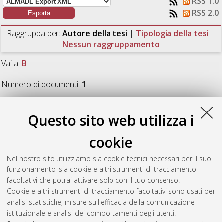
RSS 1.0
RSS 2.0
Raggruppa per:
Autore della tesi
|
Tipologia della tesi
|
Nessun raggruppamento
Vai a:
B
Numero di documenti:
1
.
B
Questo sito web utilizza i
cookie
Baldassarri, Alberto
(2024)
Towards hydrogen powered glass
furnaces: CFD modelling of the dispersion of hydrogen leakages
Nel nostro sito utilizziamo sia cookie tecnici necessari per il suo
inside industrial facilities.
[Laurea magistrale], Università di
funzionamento, sia cookie e altri strumenti di tracciamento
Bologna, Corso di Studio in
Ingegneria chimica e di processo
facoltativi che potrai attivare solo con il tuo consenso.
[LM-DM270]
, Documento full-text non disponibile
Cookie e altri strumenti di tracciamento facoltativi sono usati per
analisi statistiche, misure sull'efficacia della comunicazione
Questa lista e' stata generata il
Sun Aug 9 08:45:23 2026
istituzionale e analisi dei comportamenti degli utenti.
CEST
.