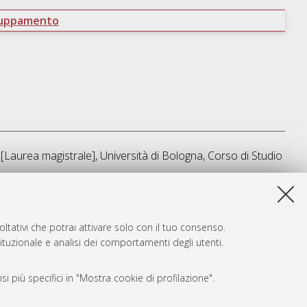
ruppamento
[Laurea magistrale], Università di Bologna, Corso di Studio
sta lista e' stata generata il
Fri Aug 7 09:12:24 2026 CEST
.
ltativi che potrai attivare solo con il tuo consenso.
tituzionale e analisi dei comportamenti degli utenti.
i più specifici in "Mostra cookie di profilazione".