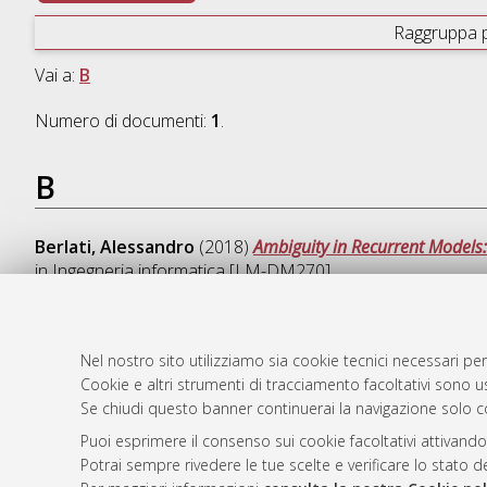
Raggruppa 
Vai a:
B
Numero di documenti:
1
.
B
Berlati, Alessandro
(2018)
Ambiguity in Recurrent Models:
in
Ingegneria informatica [LM-DM270]
Nel nostro sito utilizziamo sia cookie tecnici necessari per
Cookie e altri strumenti di tracciamento facoltativi sono us
AMS Laure
Atom
Se chiudi questo banner continuerai la navigazione solo c
Servizio i
Rss 1.0
Impostazio
Puoi esprimere il consenso sui cookie facoltativi attivando
Rss 2.0
Potrai sempre rivedere le tue scelte e verificare lo stato 
Informativa