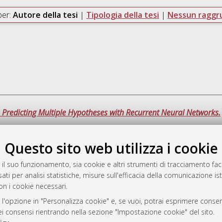
per:
Autore della tesi
|
Tipologia della tesi
|
Nessun ragg
 Predicting Multiple Hypotheses with Recurrent Neural Networks.
Questo sito web utilizza i cookie
Que
 il suo funzionamento, sia cookie e altri strumenti di tracciamento faco
ati per analisi statistiche, misure sull'efficacia della comunicazione is
a
on i cookie necessari.
mplementato e gestito da
AlmaDL
ni Cookie
 l'opzione in "Personalizza cookie" e, se vuoi, potrai esprimere consens
dei consensi rientrando nella sezione "Impostazione cookie" del sito.
 sulla privacy