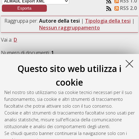
RSS 1.0
RSS 2.0
Raggruppa per:
Autore della tesi
|
Tipologia della tesi
|
Nessun raggruppamento
Vai a:
D
Numero di documenti:
1
.
Questo sito web utilizza i
D
cookie
Dalla, Marco
(2018)
Studies of performance of pixel detectors
Nel nostro sito utilizziamo sia cookie tecnici necessari per il suo
in BCD8 and TowerJazz technologies for the ATLAS experiment
funzionamento, sia cookie e altri strumenti di tracciamento
at HL-LHC.
[Laurea magistrale], Università di Bologna, Corso di
facoltativi che potrai attivare solo con il tuo consenso.
Studio in
Fisica [LM-DM270]
Cookie e altri strumenti di tracciamento facoltativi sono usati per
analisi statistiche, misure sull'efficacia della comunicazione
Questa lista e' stata generata il
Sat Aug 8 12:43:11 2026
istituzionale e analisi dei comportamenti degli utenti.
CEST
.
Se chiudi questo banner continuerai la navigazione solo con i