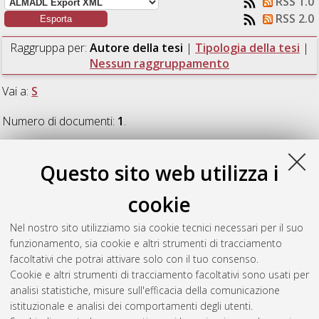
RSS 1.0
RSS 2.0
Raggruppa per:
Autore della tesi
|
Tipologia della tesi
|
Nessun raggruppamento
Vai a:
S
Numero di documenti:
1
.
S
Questo sito web utilizza i
cookie
Sepe, Luca
(2017)
Analysis and implementation of an
industrial control for laser-based calibration of electronic
Nel nostro sito utilizziamo sia cookie tecnici necessari per il suo
devices.
[Laurea magistrale], Università di Bologna, Corso di
funzionamento, sia cookie e altri strumenti di tracciamento
Studio in
Automation engineering / ingegneria
facoltativi che potrai attivare solo con il tuo consenso.
dell’automazione [LM-DM270]
, Documento full-text non
Cookie e altri strumenti di tracciamento facoltativi sono usati per
disponibile
analisi statistiche, misure sull'efficacia della comunicazione
istituzionale e analisi dei comportamenti degli utenti.
Questa lista e' stata generata il
Fri Aug 7 04:53:09 2026 CEST
.