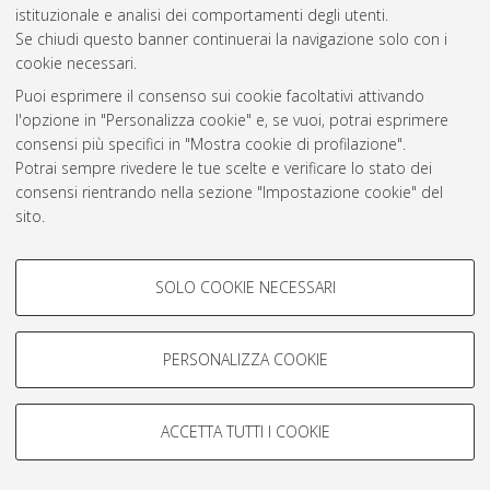
istituzionale e analisi dei comportamenti degli utenti.
Se chiudi questo banner continuerai la navigazione solo con i
Atom
cookie necessari.
Rss 1.0
Puoi esprimere il consenso sui cookie facoltativi attivando
l'opzione in "Personalizza cookie" e, se vuoi, potrai esprimere
Rss 2.0
consensi più specifici in "Mostra cookie di profilazione".
Potrai sempre rivedere le tue scelte e verificare lo stato dei
consensi rientrando nella sezione "Impostazione cookie" del
AMS Laurea
sito.
Servizio implementato e gestito da
AlmaDL
Per maggiori informazioni
consulta la nostra Cookie policy
.
Impostazioni Cookie
COOKIE DI PROFILAZIONE -
Informativa sulla privacy
SOLO COOKIE NECESSARI
FACOLTATIVI
Condizioni d’uso del sito
Si tratta di cookie utilizzati per analizzare le caratteristiche della
navigazione degli utenti, creare profili in base al loro comportamento
PERSONALIZZA COOKIE
sul sito, per analisi di marketing.
Mostra cookie di profilazione
ACCETTA TUTTI I COOKIE
© ALMA MATER STUDIORUM - Università di Bologna, 2007-2026.
Google/Youtube Video
COOKIE TECNICI - NECESSARI
Facebook