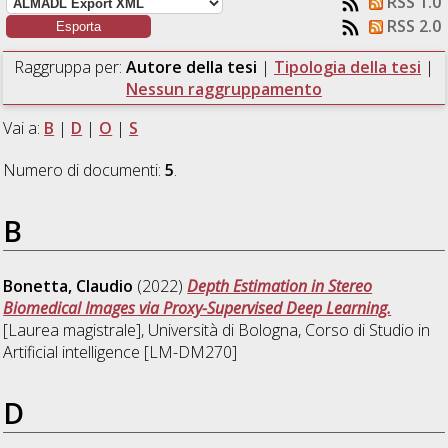
RSS 1.0
RSS 2.0
Raggruppa per:
Autore della tesi
|
Tipologia della tesi
|
Nessun raggruppamento
Vai a:
B
|
D
|
O
|
S
Numero di documenti:
5
.
B
Bonetta, Claudio
(2022)
Depth Estimation in Stereo
Biomedical Images via Proxy-Supervised Deep Learning.
[Laurea magistrale], Università di Bologna, Corso di Studio in
Artificial intelligence [LM-DM270]
D