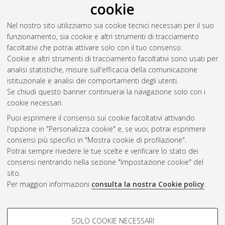
cookie
Spurio, Federico
(2022)
Convolutional Neural Network
Nel nostro sito utilizziamo sia cookie tecnici necessari per il suo
Architectures for Template Matching.
[Laurea magistrale],
funzionamento, sia cookie e altri strumenti di tracciamento
Università di Bologna, Corso di Studio in
Artificial intelligence
facoltativi che potrai attivare solo con il tuo consenso.
[LM-DM270]
Cookie e altri strumenti di tracciamento facoltativi sono usati per
analisi statistiche, misure sull'efficacia della comunicazione
Questa lista e' stata generata il
Sun Aug 9 15:10:09 2026
istituzionale e analisi dei comportamenti degli utenti.
CEST
.
Se chiudi questo banner continuerai la navigazione solo con i
cookie necessari.
Puoi esprimere il consenso sui cookie facoltativi attivando
Atom
l'opzione in "Personalizza cookie" e, se vuoi, potrai esprimere
Rss 1.0
consensi più specifici in "Mostra cookie di profilazione".
Potrai sempre rivedere le tue scelte e verificare lo stato dei
Rss 2.0
consensi rientrando nella sezione "Impostazione cookie" del
sito.
Per maggiori informazioni
consulta la nostra Cookie policy
.
AMS Laurea
Servizio implementato e gestito da
AlmaDL
Impostazioni Cookie
COOKIE DI PROFILAZIONE -
SOLO COOKIE NECESSARI
Informativa sulla privacy