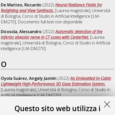
De Matteo, Riccardo
(2022)
Neural Radiance Fields for
Relighting and View Synthesis.
[Laurea magistrale], Università
di Bologna, Corso di Studio in
Artificial intelligence [LM-
DM270]
, Documento full-text non disponibile
Dicosola, Alessandro
(2022)
Automatic detection of the
inferior alveolar nerve in CT scans with CenterNet.
[Laurea
magistrale], Università di Bologna, Corso di Studio in
Artificial
intelligence [LM-DM270]
O
Oyola Suárez, Angely Jazmín
(2022)
An Embedded In-Cabin
Lightweight High-Performance 3D Gaze Estimation System.
[Laurea magistrale], Università di Bologna, Corso di Studio in
Artificial intelligence [LM-DM270]
Questo sito web utilizza i
S