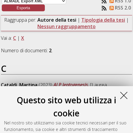
RSS 1.0
RSS 2.0
Raggruppa per:
Autore della tesi
|
Tipologia della tesi
|
Nessun raggruppamento
Vai a:
C
|
X
Numero di documenti:
2
.
C
Cataldi, Martina
(2023)
ALP leptogenesis.
[Laurea
magistrale], Università di Bologna, Corso di Studio in
Physics
Questo sito web utilizza i
[LM-DM270]
cookie
X
Nel nostro sito utilizziamo sia cookie tecnici necessari per il suo
funzionamento, sia cookie e altri strumenti di tracciamento
Xotta, Francesco
(2023)
Sub-GeV hadrophilic dark matter at