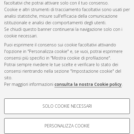
facoltativi che potrai attivare solo con il tuo consenso.
neutrino detectors.
[Laurea magistrale], Università di Bologna,
Cookie e altri strumenti di tracciamento facoltativi sono usati per
Corso di Studio in
Physics [LM-DM270]
analisi statistiche, misure sull'efficacia della comunicazione
istituzionale e analisi dei comportamenti degli utenti.
Questa lista e' stata generata il
Fri Aug 7 03:25:44 2026 CEST
.
Se chiudi questo banner continuerai la navigazione solo con i
cookie necessari.
Puoi esprimere il consenso sui cookie facoltativi attivando
Atom
l'opzione in "Personalizza cookie" e, se vuoi, potrai esprimere
Rss 1.0
consensi più specifici in "Mostra cookie di profilazione".
Potrai sempre rivedere le tue scelte e verificare lo stato dei
Rss 2.0
consensi rientrando nella sezione "Impostazione cookie" del
sito.
Per maggiori informazioni
consulta la nostra Cookie policy
.
AMS Laurea
Servizio implementato e gestito da
AlmaDL
Impostazioni Cookie
COOKIE DI PROFILAZIONE -
SOLO COOKIE NECESSARI
Informativa sulla privacy
FACOLTATIVI
Condizioni d’uso del sito
Si tratta di cookie utilizzati per analizzare le caratteristiche della
navigazione degli utenti, creare profili in base al loro comportamento
PERSONALIZZA COOKIE
sul sito, per analisi di marketing.